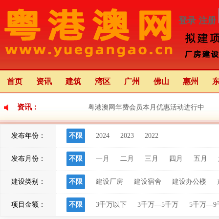
登录
注册
首页
资讯
建筑
湾区
广州
佛山
惠州
资讯：
粤港澳网年费会员本月优惠活动进行中
发布年份：
不限
2024
2023
2022
《珠海市2024年重点建设项目计划》图文解
发布月份：
不限
一月
二月
三月
四月
五月
江门华侨华人文化交流合作重要平台
建设类别：
不限
建设厂房
建设宿舍
建设办公楼
项目金额：
不限
3千万以下
3千万—5千万
5千万—9