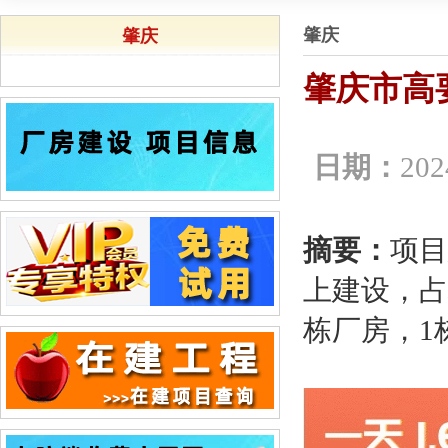
肇庆
肇庆
肇庆市高
日期：
202
摘要：
项目
上建设，占
栋厂房，1栋办