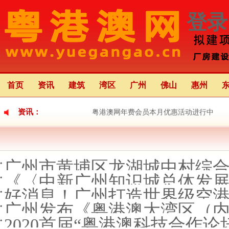
登录
首页
资讯
建筑
湾区
广州
佛山
惠州
资讯：
粤港澳网年费会员本月优惠活动进行中
粤港澳大湾区应用场景创新中心（前海）正
广州市黄埔区龙湖城中村综合改
粤港澳大湾区灯会将于22日亮灯 举办68天 
《〈中新广州知识城总体发展规
好消息！广州打造世界级空
广州发布《粤港澳大湾区（内
2020首届“粤港澳科技合作