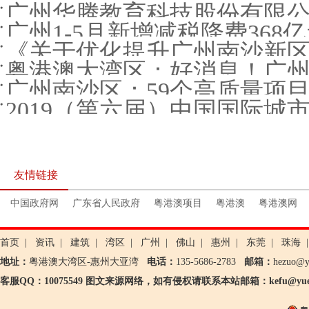
广州华腾教育科技股份有限公司
广州1-5月新增减税降费368亿元
《关于优化提升广州南沙新区（自贸片区）“1
粤港澳大湾区：好消息！广
广州南沙区：59个高质量项目
2019（第六届）中国国际城
友情链接
中国政府网
广东省人民政府
粤港澳项目
粤港澳
粤港澳网
首页
|
资讯
|
建筑
|
湾区
|
广州
|
佛山
|
惠州
|
东莞
|
珠海
|
地址：
粤港澳大湾区-惠州大亚湾
电话：
135-5686-2783
邮箱：
hezuo@
客服QQ：10075549 图文来源网络，如有侵权请联系本站邮箱：kefu@yueg