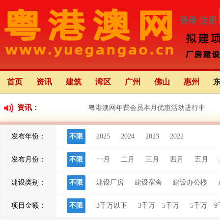
登录
注册
首页
资讯
建筑
湾区
广州
佛山
惠州
资讯：
粤港澳网年费会员本月优惠活动进行中
发布年份：
不限
2025
2024
2023
2022
粤港澳大湾区应用场景创新中心（前海）正
发布月份：
不限
一月
二月
三月
四月
五月
粤港澳大湾区灯会将于22日亮灯 举办68天 
建设类别：
不限
建设厂房
建设宿舍
建设办公楼
项目金额：
不限
3千万以下
3千万—5千万
5千万—9