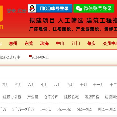
登录
注册
山
惠州
东莞
珠海
中山
江门
肇庆
会员中
惠活动进行中
2024-09-11
设项目计划》图文解析
2024-05-19
四月
五月
六月
七月
八月
九月
十月
十一月
十二
作重要平台
2024-01-02
建设办公楼
产业园
仓库冷库
建设住宅
酒店民宿
建设商
5千万
5千万—9千万
1—3亿
3亿—5亿
5亿—9亿
10亿—50亿