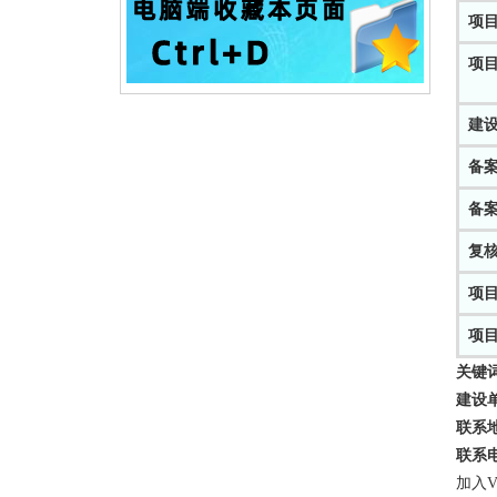
项
项
建
备
备
复
项
项
关键
建设
联系
联系
加入V