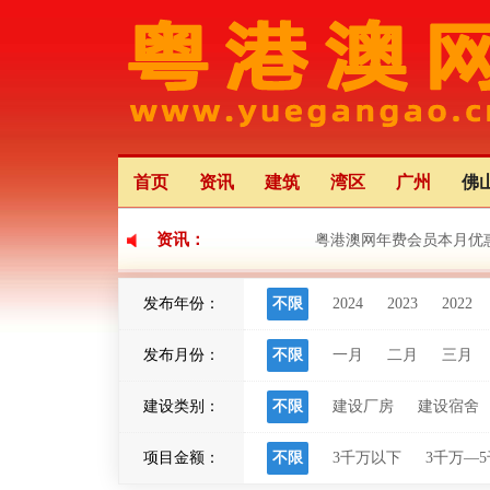
首页
资讯
建筑
湾区
广州
佛
资讯：
粤港澳网年费会员本月优
发布年份：
不限
2024
2023
2022
《珠海市2024年重点建
发布月份：
不限
一月
二月
三月
江门华侨华人文化交流合
建设类别：
不限
建设厂房
建设宿舍
项目金额：
不限
3千万以下
3千万—