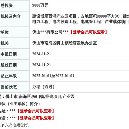
9000万元
目总投资
建设博爱西湖
产业园
项目，占地面积88000平方米，建
目规模及内容
电力工程、电力改造工程、电缆管工程、产业载体项目
佛山
***
有限公司
***
【登录会员可以查看】
设单位
佛山市南海区狮山镇经济发展办公室
案机关
2024-11-21
案申报日期
2024-11-21
核通过日期
2025-01-01至2027-01-01
目起止年限
办结（通过）
目当前状态
词：
佛山市,南海区,狮山镇,
拟建项目
,
产业园
单位（业主单位）简介：
地址：
***
【登录会员可以查看】
电话：
***
【登录会员可以查看】
IP 永久免费浏览