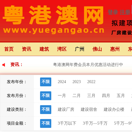
登录
注册
首页
资讯
建筑
湾区
广州
佛山
惠州
资讯：
粤港澳网年费会员本月优惠活动进行中
发布年份：
不限
2024
2023
2022
《珠海市2024年重点建设项目计划》图文解
发布月份：
不限
一月
二月
三月
四月
五月
江门华侨华人文化交流合作重要平台
建设类别：
不限
建设厂房
建设宿舍
建设办公楼
项目金额：
不限
3千万以下
3千万—5千万
5千万—9