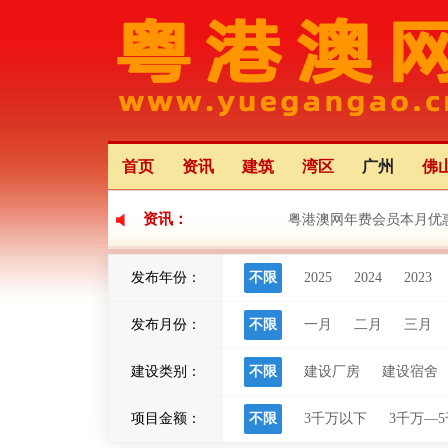
首页
资讯
建筑
湾区
广州
佛
资讯：
粤港澳网年费会员本月优
发布年份：
不限
2025
2024
2023
粤港澳大湾区应用场景创
发布月份：
不限
一月
二月
三月
粤港澳大湾区灯会将于22日
建设类别：
不限
建设厂房
建设宿舍
项目金额：
不限
3千万以下
3千万—