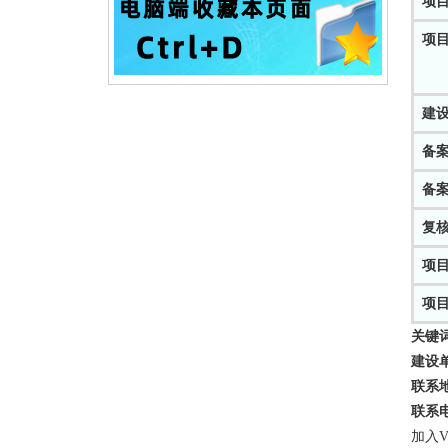
项
项
建
备
备
复
项
项
关键
建设
联系
联系
加入V