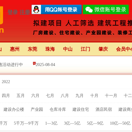
登录
注册
山
惠州
东莞
珠海
中山
江门
肇庆
会员中
惠活动进行中
2025-08-04
2022
新中心（前海）正式启动
2025-08-16
四月
五月
六月
七月
八月
九月
十月
十一月
十二
亮灯 举办68天 创多项“全国之最
2025-02-04
建设办公楼
产业园
仓库冷库
建设住宅
酒店民宿
建设商
5千万
5千万—9千万
1—3亿
3亿—5亿
5亿—9亿
10亿—50亿