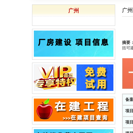
广州
广州
摘要
括可建
备
项
项