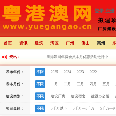
登录
注册
首页
资讯
建筑
湾区
广州
佛山
惠州
资讯：
粤港澳网年费会员本月优惠活动进行中
发布年份：
不限
2025
2024
2023
2022
粤港澳大湾区应用场景创新中心（前海）正
发布月份：
不限
一月
二月
三月
四月
五月
粤港澳大湾区灯会将于22日亮灯 举办68天 
建设类别：
不限
建设厂房
建设宿舍
建设办公楼
项目金额：
不限
3千万以下
3千万—5千万
5千万—9