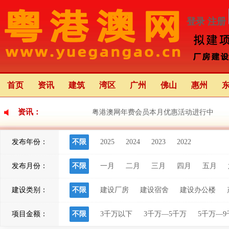
登录
注册
首页
资讯
建筑
湾区
广州
佛山
惠州
资讯：
粤港澳网年费会员本月优惠活动进行中
发布年份：
不限
2025
2024
2023
2022
粤港澳大湾区应用场景创新中心（前海）正
发布月份：
不限
一月
二月
三月
四月
五月
粤港澳大湾区灯会将于22日亮灯 举办68天 
建设类别：
不限
建设厂房
建设宿舍
建设办公楼
项目金额：
不限
3千万以下
3千万—5千万
5千万—9